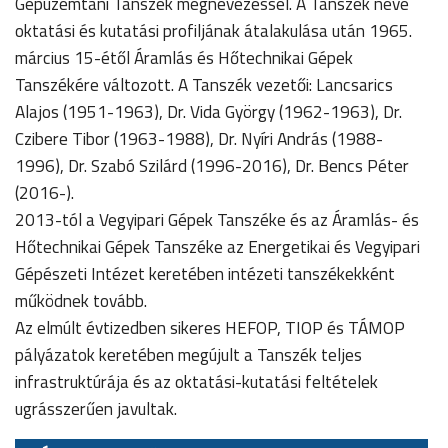
Gépüzemtani Tanszék megnevezéssel. A Tanszék neve
oktatási és kutatási profiljának átalakulása után 1965.
március 15-étől Áramlás és Hőtechnikai Gépek
Tanszékére változott. A Tanszék vezetői: Lancsarics
Alajos (1951-1963), Dr. Vida György (1962-1963), Dr.
Czibere Tibor (1963-1988), Dr. Nyíri András (1988-
1996), Dr. Szabó Szilárd (1996-2016), Dr. Bencs Péter
(2016-).
2013-tól a Vegyipari Gépek Tanszéke és az Áramlás- és
Hőtechnikai Gépek Tanszéke az Energetikai és Vegyipari
Gépészeti Intézet keretében intézeti tanszékekként
működnek tovább.
Az elmúlt évtizedben sikeres HEFOP, TIOP és TÁMOP
pályázatok keretében megújult a Tanszék teljes
infrastruktúrája és az oktatási-kutatási feltételek
ugrásszerűen javultak.