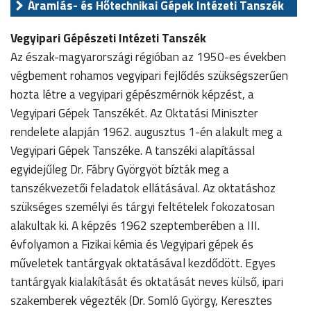
Áramlás- és Hőtechnikai Gépek Intézeti Tanszék
Vegyipari Gépészeti Intézeti Tanszék
Az észak-magyarországi régióban az 1950-es években
végbement rohamos vegyipari fejlődés szükségszerűen
hozta létre a vegyipari gépészmérnök képzést, a
Vegyipari Gépek Tanszékét. Az Oktatási Miniszter
rendelete alapján 1962. augusztus 1-én alakult meg a
Vegyipari Gépek Tanszéke. A tanszéki alapítással
egyidejűleg Dr. Fábry Györgyöt bízták meg a
tanszékvezetői feladatok ellátásával. Az oktatáshoz
szükséges személyi és tárgyi feltételek fokozatosan
alakultak ki. A képzés 1962 szeptemberében a III.
évfolyamon a Fizikai kémia és Vegyipari gépek és
műveletek tantárgyak oktatásával kezdődött. Egyes
tantárgyak kialakítását és oktatását neves külső, ipari
szakemberek végezték (Dr. Somló György, Keresztes