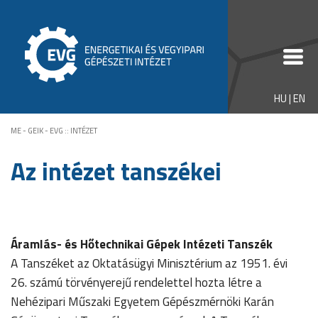
HU
|
EN
ME - GEIK - EVG
::
INTÉZET
Az intézet tanszékei
Áramlás- és Hőtechnikai Gépek Intézeti Tanszék
A Tanszéket az Oktatásügyi Minisztérium az 1951. évi
26. számú törvényerejű rendelettel hozta létre a
Nehézipari Műszaki Egyetem Gépészmérnöki Karán