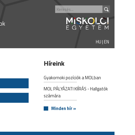
tok
HU
|
EN
Híreink
Gyakornoki pozíciók a MOLban
MOL PÁLYÁZATI KIÍRÁS - Hallgatók
számára
Minden hír »