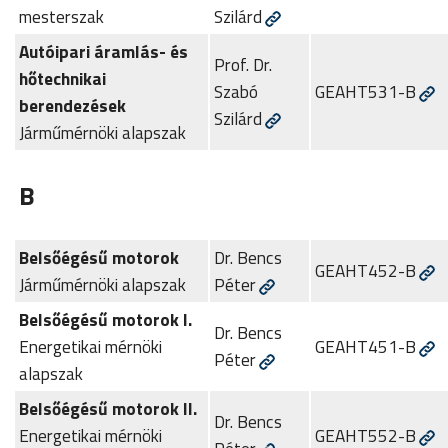
mesterszak
Szilárd
Autóipari áramlás- és
Prof. Dr.
hőtechnikai
Szabó
GEAHT531-B
berendezések
Szilárd
Járműmérnöki alapszak
B
Belsőégésű motorok
Dr. Bencs
GEAHT452-B
Járműmérnöki alapszak
Péter
Belsőégésű motorok I.
Dr. Bencs
Energetikai mérnöki
GEAHT451-B
Péter
alapszak
Belsőégésű motorok II.
Dr. Bencs
Energetikai mérnöki
GEAHT552-B