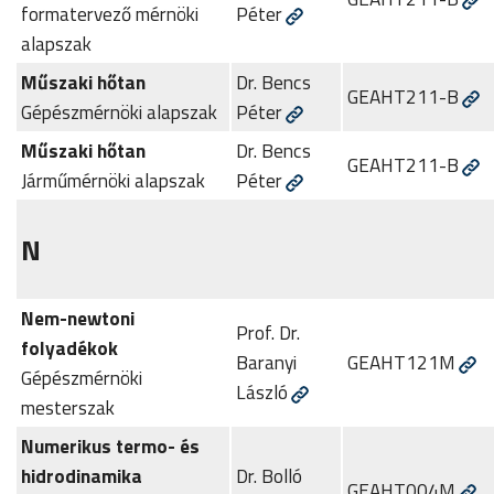
formatervező mérnöki
Péter
alapszak
Műszaki hőtan
Dr. Bencs
GEAHT211-B
Gépészmérnöki alapszak
Péter
Műszaki hőtan
Dr. Bencs
GEAHT211-B
Járműmérnöki alapszak
Péter
N
Nem-newtoni
Prof. Dr.
folyadékok
Baranyi
GEAHT121M
Gépészmérnöki
László
mesterszak
Numerikus termo- és
hidrodinamika
Dr. Bolló
GEAHT004M