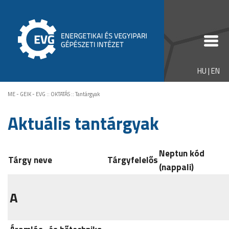
HU
|
EN
ME - GEIK - EVG
::
OKTATÁS
::
Tantárgyak
Aktuális tantárgyak
Neptun kód
Tárgy neve
Tárgyfelelős
(nappali)
A