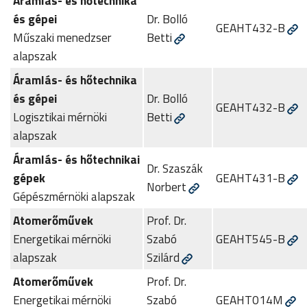
Áramlás- és hőtechnika
és gépei
Dr. Bolló
GEAHT432-B
Műszaki menedzser
Betti
alapszak
Áramlás- és hőtechnika
és gépei
Dr. Bolló
GEAHT432-B
Logisztikai mérnöki
Betti
alapszak
Áramlás- és hőtechnikai
Dr. Szaszák
gépek
GEAHT431-B
Norbert
Gépészmérnöki alapszak
Atomerőművek
Prof. Dr.
Energetikai mérnöki
Szabó
GEAHT545-B
alapszak
Szilárd
Atomerőművek
Prof. Dr.
Energetikai mérnöki
Szabó
GEAHT014M