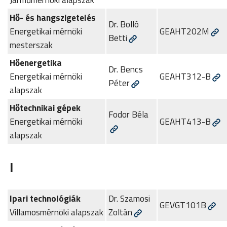
Hő- és hangszigetelés
Dr. Bolló
Energetikai mérnöki
GEAHT202M
Betti
mesterszak
Hőenergetika
Dr. Bencs
Energetikai mérnöki
GEAHT312-B
Péter
alapszak
Hőtechnikai gépek
Fodor Béla
Energetikai mérnöki
GEAHT413-B
alapszak
I
Ipari technológiák
Dr. Szamosi
GEVGT101B
Villamosmérnöki alapszak
Zoltán