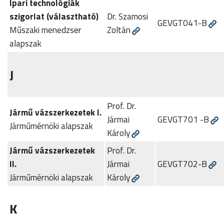
Ipari technológiák
szigorlat (választható)
Dr. Szamosi
GEVGT041-B
Műszaki menedzser
Zoltán
alapszak
J
Prof. Dr.
Jármű vázszerkezetek I.
Jármai
GEVGT701 -B
Járműmérnöki alapszak
Károly
Jármű vázszerkezetek
Prof. Dr.
II.
Jármai
GEVGT702-B
Járműmérnöki alapszak
Károly
K