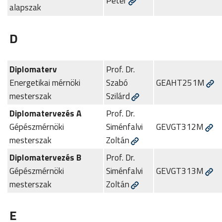
Péter
alapszak
D
Diplomaterv
Prof. Dr.
Energetikai mérnöki
Szabó
GEAHT251M
mesterszak
Szilárd
Diplomatervezés A
Prof. Dr.
Gépészmérnöki
Siménfalvi
GEVGT312M
mesterszak
Zoltán
Diplomatervezés B
Prof. Dr.
Gépészmérnöki
Siménfalvi
GEVGT313M
mesterszak
Zoltán
E