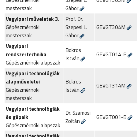
mesterszak
Gábor
Vegyipari műveletek 3.
Prof. Dr.
Gépészmérnöki
Szepesi L.
GEVGT304M
mesterszak
Gábor
Vegyipari
Bokros
rendszertechnika
GEVGT014-B
István
Gépészmérnöki alapszak
Vegyipari technológiák
alapműveletei
Bokros
GEVGT314M
Gépészmérnöki
István
mesterszak
Vegyipari technológiák
Dr. Szamosi
és gépeik
GEVGT001-B
Zoltán
Gépészmérnöki alapszak
Vegyipari technológiák