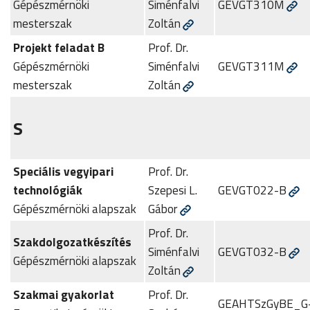
Gépészmérnöki
Siménfalvi
GEVGT310M
mesterszak
Zoltán
Projekt feladat B
Prof. Dr.
Gépészmérnöki
Siménfalvi
GEVGT311M
mesterszak
Zoltán
S
Speciális vegyipari
Prof. Dr.
technológiák
Szepesi L.
GEVGT022-B
Gépészmérnöki alapszak
Gábor
Prof. Dr.
Szakdolgozatkészítés
Siménfalvi
GEVGT032-B
Gépészmérnöki alapszak
Zoltán
Szakmai gyakorlat
Prof. Dr.
GEAHTSzGyBE_G