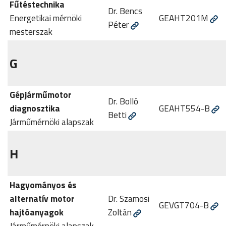
Fűtéstechnika
Dr. Bencs
Energetikai mérnöki
GEAHT201M
Péter
mesterszak
G
Gépjárműmotor
Dr. Bolló
diagnosztika
GEAHT554-B
Betti
Járműmérnöki alapszak
H
Hagyományos és
alternatív motor
Dr. Szamosi
GEVGT704-B
hajtóanyagok
Zoltán
Járműmérnöki alapszak