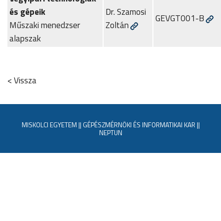
és gépeik
Dr. Szamosi
GEVGT001-B
Műszaki menedzser
Zoltán
alapszak
< Vissza
MISKOLCI EGYETEM
||
GÉPÉSZMÉRNÖKI ÉS INFORMATIKAI KAR
||
NEPTUN