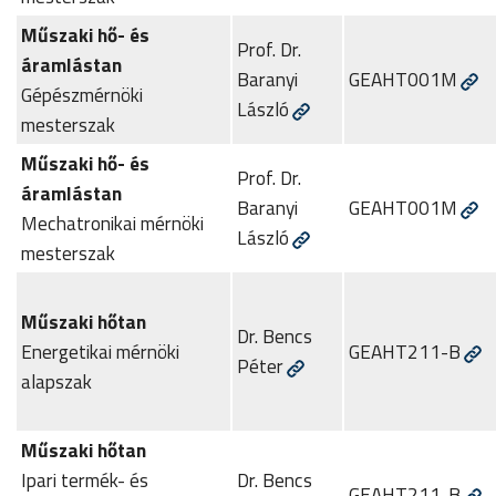
Műszaki hő- és
Prof. Dr.
áramlástan
Baranyi
GEAHT001M
Gépészmérnöki
László
mesterszak
Műszaki hő- és
Prof. Dr.
áramlástan
Baranyi
GEAHT001M
Mechatronikai mérnöki
László
mesterszak
Műszaki hőtan
Dr. Bencs
Energetikai mérnöki
GEAHT211-B
Péter
alapszak
Műszaki hőtan
Ipari termék- és
Dr. Bencs
GEAHT211-B