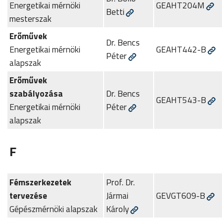
Energetikai mérnöki
GEAHT204M
Betti
mesterszak
Erőművek
Dr. Bencs
Energetikai mérnöki
GEAHT442-B
Péter
alapszak
Erőművek
szabályozása
Dr. Bencs
GEAHT543-B
Energetikai mérnöki
Péter
alapszak
F
Fémszerkezetek
Prof. Dr.
tervezése
Jármai
GEVGT609-B
Gépészmérnöki alapszak
Károly