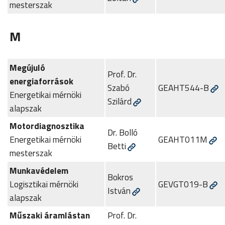
mesterszak
M
Megújuló
Prof. Dr.
energiaforrások
Szabó
GEAHT544-B
Energetikai mérnöki
Szilárd
alapszak
Motordiagnosztika
Dr. Bolló
Energetikai mérnöki
GEAHT011M
Betti
mesterszak
Munkavédelem
Bokros
Logisztikai mérnöki
GEVGT019-B
István
alapszak
Műszaki áramlástan
Prof. Dr.