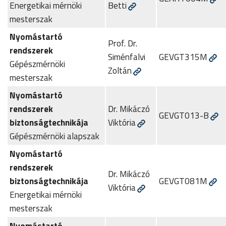
Energetikai mérnöki
Betti
mesterszak
Nyomástartó
Prof. Dr.
rendszerek
Siménfalvi
GEVGT315M
Gépészmérnöki
Zoltán
mesterszak
Nyomástartó
rendszerek
Dr. Mikáczó
GEVGT013-B
biztonságtechnikája
Viktória
Gépészmérnöki alapszak
Nyomástartó
rendszerek
Dr. Mikáczó
biztonságtechnikája
GEVGT081M
Viktória
Energetikai mérnöki
mesterszak
Nyomástartó