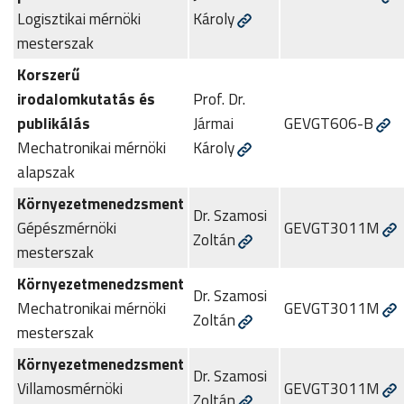
Logisztikai mérnöki
Károly
mesterszak
Korszerű
irodalomkutatás és
Prof. Dr.
publikálás
Jármai
GEVGT606-B
Mechatronikai mérnöki
Károly
alapszak
Környezetmenedzsment
Dr. Szamosi
Gépészmérnöki
GEVGT3011M
Zoltán
mesterszak
Környezetmenedzsment
Dr. Szamosi
Mechatronikai mérnöki
GEVGT3011M
Zoltán
mesterszak
Környezetmenedzsment
Dr. Szamosi
Villamosmérnöki
GEVGT3011M
Zoltán