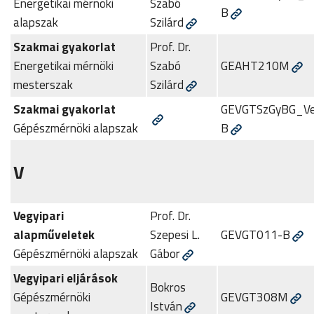
Energetikai mérnöki
Szabó
B
alapszak
Szilárd
Szakmai gyakorlat
Prof. Dr.
Energetikai mérnöki
Szabó
GEAHT210M
mesterszak
Szilárd
Szakmai gyakorlat
GEVGTSzGyBG_V
Gépészmérnöki alapszak
B
V
Vegyipari
Prof. Dr.
alapműveletek
Szepesi L.
GEVGT011-B
Gépészmérnöki alapszak
Gábor
Vegyipari eljárások
Bokros
Gépészmérnöki
GEVGT308M
István