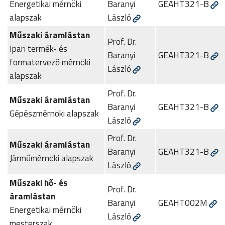
Energetikai mérnöki
Baranyi
GEAHT321-B
alapszak
László
Műszaki áramlástan
Prof. Dr.
Ipari termék- és
Baranyi
GEAHT321-B
formatervező mérnöki
László
alapszak
Prof. Dr.
Műszaki áramlástan
Baranyi
GEAHT321-B
Gépészmérnöki alapszak
László
Prof. Dr.
Műszaki áramlástan
Baranyi
GEAHT321-B
Járműmérnöki alapszak
László
Műszaki hő- és
Prof. Dr.
áramlástan
Baranyi
GEAHT002M
Energetikai mérnöki
László
mesterszak