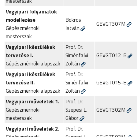
mesterszak
Vegyipari folyamatok
modellezése
Bokros
GEVGT307M
Gépészmérnöki
István
mesterszak
Vegyipari készülékek
Prof. Dr.
tervezése I.
Siménfalvi
GEVGT012-B
Gépészmérnöki alapszak
Zoltán
Vegyipari készülékek
Prof. Dr.
tervezése II.
Siménfalvi
GEVGT015-B
Gépészmérnöki alapszak
Zoltán
Vegyipari műveletek 1.
Prof. Dr.
Gépészmérnöki
Szepesi L.
GEVGT302M
mesterszak
Gábor
Vegyipari műveletek 2.
Prof. Dr.
Gépészmérnöki
Szepesi L.
GEVGT503M