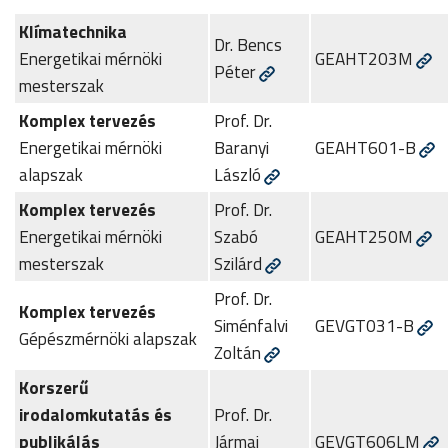
Klímatechnika
Dr. Bencs
Energetikai mérnöki
GEAHT203M
Péter
mesterszak
Komplex tervezés
Prof. Dr.
Energetikai mérnöki
Baranyi
GEAHT601-B
alapszak
László
Komplex tervezés
Prof. Dr.
Energetikai mérnöki
Szabó
GEAHT250M
mesterszak
Szilárd
Prof. Dr.
Komplex tervezés
Siménfalvi
GEVGT031-B
Gépészmérnöki alapszak
Zoltán
Korszerű
irodalomkutatás és
Prof. Dr.
publikálás
Jármai
GEVGT606LM