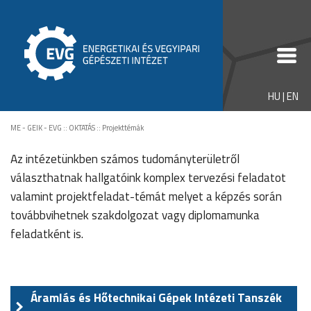
HU
|
EN
ME - GEIK - EVG
::
OKTATÁS
::
Projekttémák
Az intézetünkben számos tudományterületről
választhatnak hallgatóink komplex tervezési feladatot
valamint projektfeladat-témát melyet a képzés során
továbbvihetnek szakdolgozat vagy diplomamunka
feladatként is.
Áramlás és Hőtechnikai Gépek Intézeti Tanszék