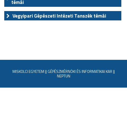
témái
Vegyipari Gépészeti Intézeti Tanszék témái
MISKOLCI EGYETEM
||
GÉPÉSZMÉRNÖKI ÉS INFORMATIKAI KAR
||
NEPTUN