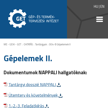
HU
|
EN
ME - GEIK - GET
::
OKTATÁS
::
Tantárgyak
::
004-B Gépelemek II
Gépelemek II.
Dokumentumok NAPPALI hallgatóknak:
Tantárgyi dosszié NAPPALI
Ütemterv és követelmények
1.-2.-3. Feladatkiírás