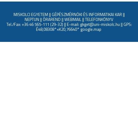
MISKOLCI EGYETEM
||
GÉPÉSZMÉRNÖKI ÉS INFORMATIKAI KAR
||
NEPTUN
||
ÓRAREND
||
WEBMAIL
||
TELEFONKÖNYV
Tel./Fax: +36 46 565-111 (29-32) || E-mail: gkget@uni-miskolc.hu || GPS:
É48,08308°×K20,76640°
google.map