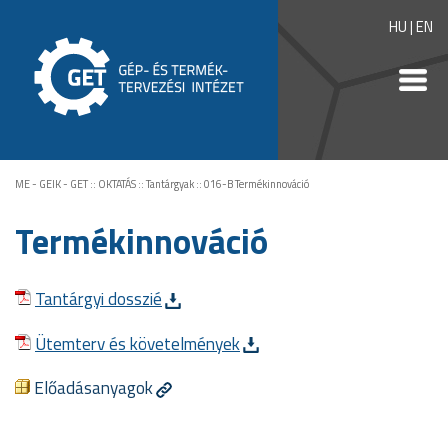
HU
|
EN
ME - GEIK - GET
::
OKTATÁS
::
Tantárgyak
::
016-B Termékinnováció
Termékinnováció
Tantárgyi dosszié
Ütemterv és követelmények
Előadásanyagok