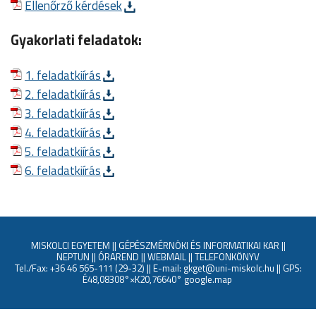
Ellenőrző kérdések
Gyakorlati feladatok:
1. feladatkiírás
2. feladatkiírás
3. feladatkiírás
4. feladatkiírás
5. feladatkiírás
6. feladatkiírás
MISKOLCI EGYETEM
||
GÉPÉSZMÉRNÖKI ÉS INFORMATIKAI KAR
||
NEPTUN
||
ÓRAREND
||
WEBMAIL
||
TELEFONKÖNYV
Tel./Fax: +36 46 565-111 (29-32) || E-mail: gkget@uni-miskolc.hu || GPS:
É48,08308°×K20,76640°
google.map