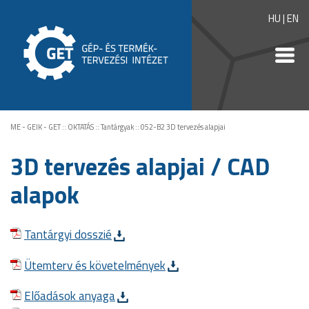
HU
|
EN
ME - GEIK - GET
::
OKTATÁS
::
Tantárgyak
::
052-B2 3D tervezés alapjai
3D tervezés alapjai / CAD
alapok
Tantárgyi dosszié
Ütemterv és követelmények
Előadások anyaga