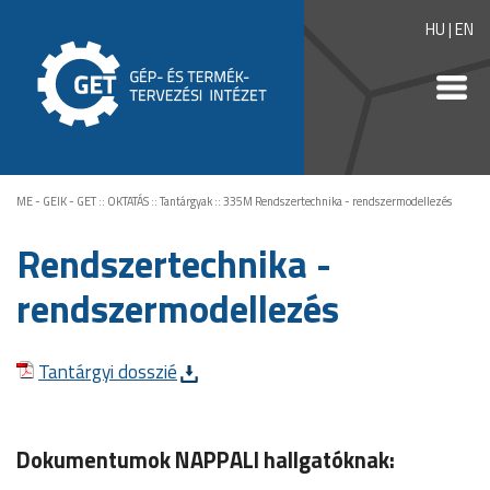
HU
|
EN
ME - GEIK - GET
::
OKTATÁS
::
Tantárgyak
::
335M Rendszertechnika - rendszermodellezés
Rendszertechnika -
rendszermodellezés
Tantárgyi dosszié
Dokumentumok NAPPALI hallgatóknak: