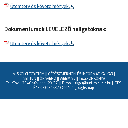
Ütemterv és követelmények
Dokumentumok LEVELEZŐ hallgatóknak:
Ütemterv és követelmények
MISKOLCI EGYETEM
||
GÉPÉSZMÉRNÖKI ÉS INFORMATIKAI KAR
||
NEPTUN
||
ÓRAREND
||
WEBMAIL
||
TELEFONKÖNYV
Tel./Fax: +36 46 565-111 (29-32) || E-mail: gkget@uni-miskolc.hu || GPS:
É48,08308°×K20,76640°
google.map