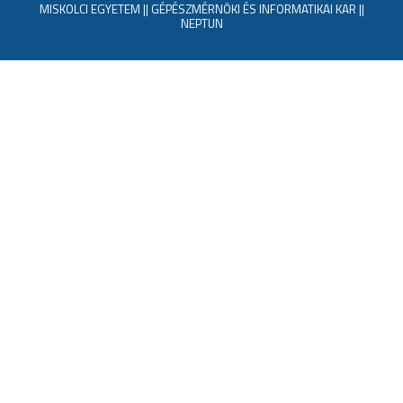
MISKOLCI EGYETEM
||
GÉPÉSZMÉRNÖKI ÉS INFORMATIKAI KAR
||
NEPTUN