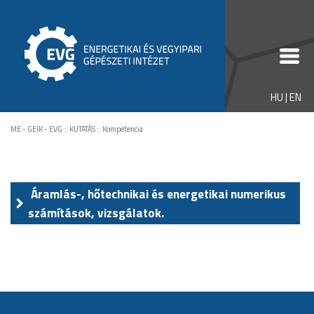
HU
|
EN
ME - GEIK - EVG
::
KUTATÁS
::
Kompetencia
Áramlás-, hőtechnikai és energetikai numerikus
számítások, vizsgálatok.