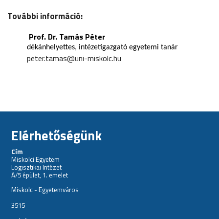
További információ:
Prof. Dr. Tamás Péter
dékánhelyettes, intézetigazgató egyetemi tanár
peter.tamas@uni-miskolc.hu
Elérhetőségünk
Cím
Miskolci Egyetem
Logisztikai Intézet
A/5 épület, 1. emelet
Miskolc - Egyetemváros
3515