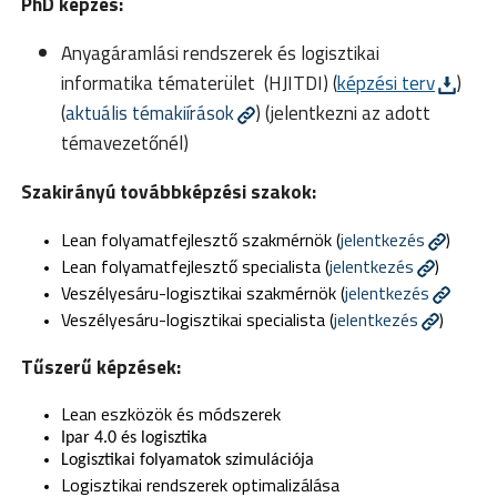
PhD képzés:
Anyagáramlási rendszerek és logisztikai
informatika tématerület (HJITDI) (
képzési terv
)
(
aktuális témakiírások
) (jelentkezni az adott
témavezetőnél)
Szakirányú továbbképzési szakok:
Lean folyamatfejlesztő szakmérnök (
jelentkezés
)
Lean folyamatfejlesztő specialista (
jelentkezés
)
Veszélyesáru-logisztikai szakmérnök (
jelentkezés
Veszélyesáru-logisztikai specialista (
jelentkezés
)
Tűszerű képzések:
Lean eszközök és módszerek
Ipar 4.0 és logisztika
Logisztikai folyamatok szimulációja
Logisztikai rendszerek optimalizálása