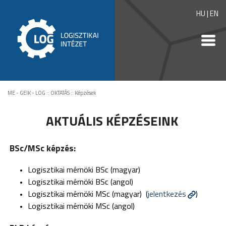
HU
|
EN
ME - GEIK - LOG
::
OKTATÁS
::
Képzések
AKTUÁLIS KÉPZÉSEINK
BSc/MSc képzés:
Logisztikai mérnöki BSc (magyar)
Logisztikai mérnöki BSc (angol)
Logisztikai mérnöki MSc (magyar) (
jelentkezés
)
Logisztikai mérnöki MSc (angol)