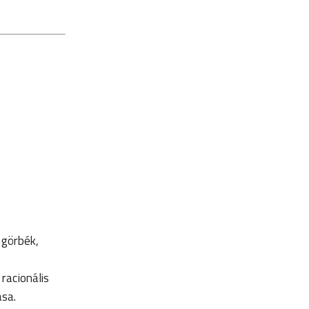
 görbék,
 racionális
ása.