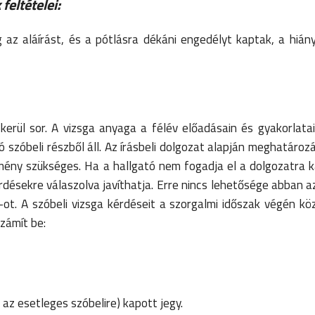
feltételei:
az aláírást, és a pótlásra dékáni engedélyt kaptak, a hián
kerül sor. A vizsga anyaga a félév előadásain és gyakorlata
 szóbeli részből áll.
Az írásbeli dolgozat alapján meghatározá
mény szükséges. Ha a hallgató nem fogadja el a dolgozatra k
désekre válaszolva javíthatja.
Erre nincs lehetősége abban a
ot. A szóbeli vizsga kérdéseit a szorgalmi időszak végén kö
zámít be:
 az esetleges szóbelire) kapott jegy.