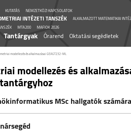
KUTATÁS
NEMZETKÖZI KAPCSOLATOK
METRIAI INTÉZETI TANSZÉK
ALKALMAZOTT MATEMATIKAI INTÉZ
TANSZÉK
MTA200
MAFIOK 2026
Tantárgyak
Órarend
Oktatási segédletek
metriai modellezés és alkalmazásai GEAGT232-ML
iai modellezés és alkalmazása
tantárgyhoz
nökinformatikus MSc hallgatók számár
anársegéd