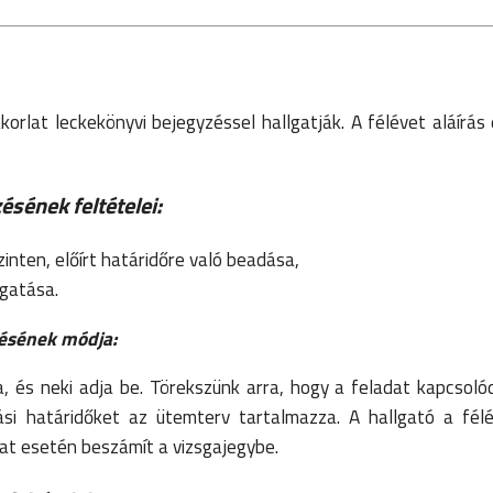
orlat leckekönyvi bejegyzéssel hallgatják. A félévet aláírás 
ésének feltételei:
inten, előírt határidőre való beadása,
ogatása.
lésének módja:
a, és neki adja be. Törekszünk arra, hogy a feladat kapcsoló
si határidőket az ütemterv tartalmazza. A hallgató a fél
at esetén beszámít a vizsgajegybe.