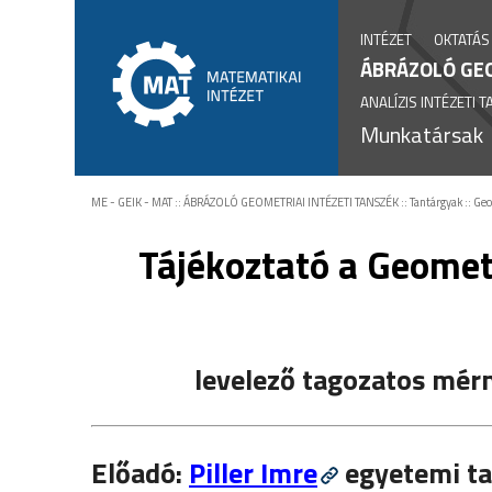
INTÉZET
OKTATÁS
ÁBRÁZOLÓ GEO
ANALÍZIS INTÉZETI 
Munkatársak
ME - GEIK - MAT
::
ÁBRÁZOLÓ GEOMETRIAI INTÉZETI TANSZÉK
::
Tantárgyak
::
Geo
Tájékoztató
a Geometr
levelező tagozatos mér
Előadó:
Piller Imre
egyetemi t