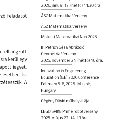
2026. január 12. (hétfő) 11:30 óra
yzó feladatot
ÁSZ Matematika Verseny
ÁSZ Matematika Verseny
Miskolci Matematikai Nap 2025
III. Petrich Géza Ábrázoló
in elhangzott
Geometria Verseny
sra kerül egy
2025. november 24. (hétfő) 16 óra.
apott jegyet,
Innovation in Engineering
z esetben, ha
Education (IEE) 2026 Conference
zzétesszük. A
February 5-6, 2026 | Miskolc,
Hungary
Gégény Dávid műhelyvitája
LEGO SPIKE Prime robotverseny
2025. május 22. 14-18 óra.