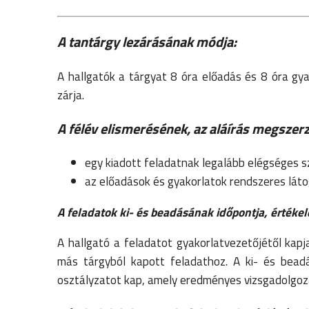
A tantárgy lezárásának módja:
A hallgatók a tárgyat 8 óra előadás és 8 óra gyak
zárja.
A félév elismerésének, az aláírás megszerz
egy kiadott feladatnak legalább elégséges sz
az előadások és gyakorlatok rendszeres lát
A feladatok ki- és beadásának időpontja, értéke
A hallgató a feladatot gyakorlatvezetőjétől kapj
más tárgyból kapott feladathoz. A ki- és beadá
osztályzatot kap, amely eredményes vizsgadolgoz