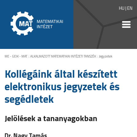
HU
|
EN
ME - GEIK - MAT
::
ALKALMAZOTT MATEMATIKAI INTÉZETI TANSZÉK
::
Jegyzetek
Kollégáink által készített
elektronikus jegyzetek és
segédletek
Jelölések a tananyagokban
Dr. Nagy Tamás