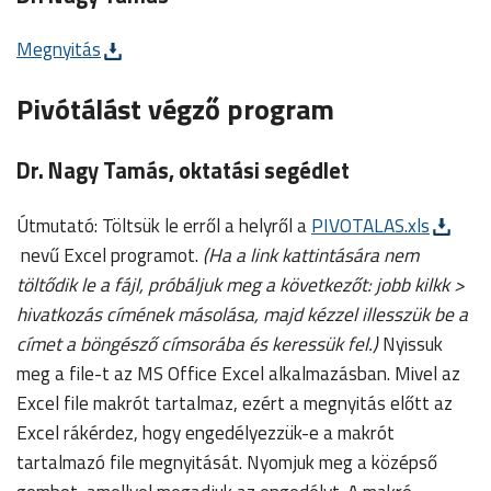
Megnyitás
Pivótálást végző program
Dr. Nagy Tamás, oktatási segédlet
Útmutató: Töltsük le erről a helyről a
PIVOTALAS.xls
nevű Excel programot.
(Ha a link kattintására nem
töltődik le a fájl, próbáljuk meg a következőt: jobb kilkk >
hivatkozás címének másolása, majd kézzel illesszük be a
címet a böngésző címsorába és keressük fel.)
Nyissuk
meg a file-t az MS Office Excel alkalmazásban. Mivel az
Excel file makrót tartalmaz, ezért a megnyitás előtt az
Excel rákérdez, hogy engedélyezzük-e a makrót
tartalmazó file megnyitását. Nyomjuk meg a középső