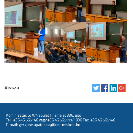
Vissza
Adminisztáció: A/4 épület III. emelet 336. ajtó
Tel.:
+36 46 565146
vagy
+36 46 565111/1836
Fax: +36 46 565146
E-mail:
gergone.apatoczky@uni-miskolc.hu