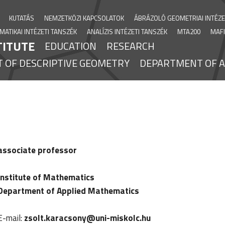
KUTATÁS
NEMZETKÖZI KAPCSOLATOK
ÁBRÁZOLÓ GEOMETRIAI INTÉZE
ATIKAI INTÉZETI TANSZÉK
ANALÍZIS INTÉZETI TANSZÉK
MTA200
MAFI
TITUTE
EDUCATION
RESEARCH
 OF DESCRIPTIVE GEOMETRY
DEPARTMENT OF A
associate professor
Institute of Mathematics
Department of Applied Mathematics
E-mail:
zsolt.karacsony@uni-miskolc.hu