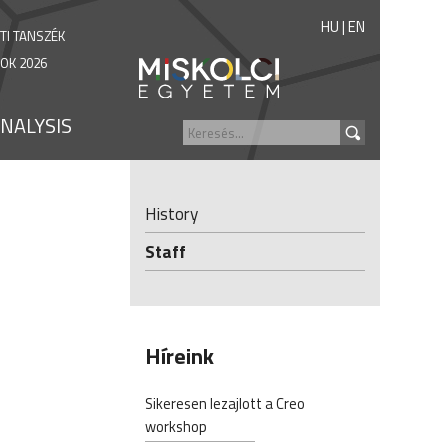
HU
|
EN
TI TANSZÉK
OK 2026
NALYSIS
History
Staff
Híreink
Sikeresen lezajlott a Creo
workshop