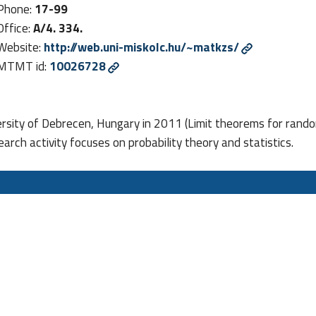
Phone:
17-99
Office:
A/4. 334.
Website:
http://web.uni-miskolc.hu/~matkzs/
MTMT id:
10026728
rsity of Debrecen, Hungary in 2011 (Limit theorems for rando
earch activity focuses on probability theory and statistics.