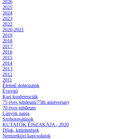
2026
2025
2024
2023
2022
2020-2021
2019
2018
2017
2016
2015
2014
2013
2012
2011
Életmű dolgozatok
Évnyitó
Kari konferenciák
75 éves jubileum/75th anniversary
70 éves jubileum
Lányok napja
Szoboravatások
KUTATÓK ÉJSZAKÁJA - 2020
Díjak, kitüntetések
Nemzetközi kapcsolatok