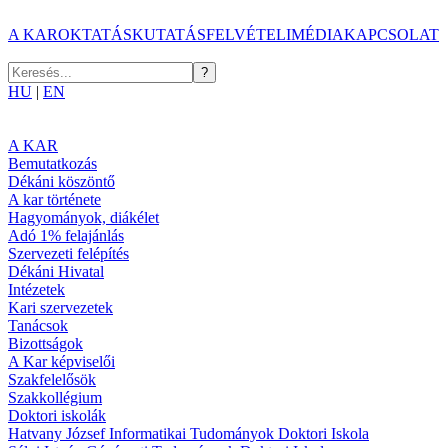
A KAR
OKTATÁS
KUTATÁS
FELVÉTELI
MÉDIA
KAPCSOLAT
HU
|
EN
A KAR
Bemutatkozás
Dékáni köszöntő
A kar története
Hagyományok, diákélet
Adó 1% felajánlás
Szervezeti felépítés
Dékáni Hivatal
Intézetek
Kari szervezetek
Tanácsok
Bizottságok
A Kar képviselői
Szakfelelősök
Szakkollégium
Doktori iskolák
Hatvany József Informatikai Tudományok Doktori Iskola