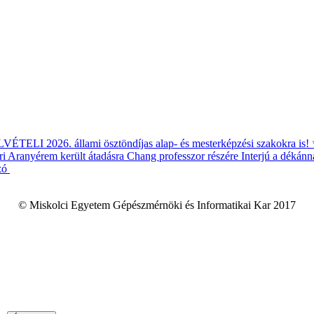
ÉTELI 2026. állami ösztöndíjas alap- és mesterképzési szakokra is!
i Aranyérem került átadásra Chang professzor részére
Interjú a dékánn
zó
© Miskolci Egyetem Gépészmérnöki és Informatikai Kar 2017