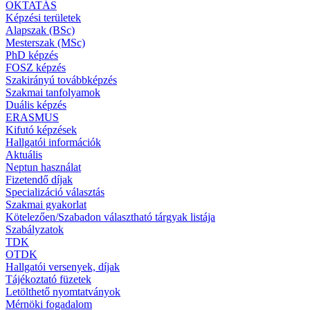
OKTATÁS
Képzési területek
Alapszak (BSc)
Mesterszak (MSc)
PhD képzés
FOSZ képzés
Szakirányú továbbképzés
Szakmai tanfolyamok
Duális képzés
ERASMUS
Kifutó képzések
Hallgatói információk
Aktuális
Neptun használat
Fizetendő díjak
Specializáció választás
Szakmai gyakorlat
Kötelezően/Szabadon választható tárgyak listája
Szabályzatok
TDK
OTDK
Hallgatói versenyek, díjak
Tájékoztató füzetek
Letölthető nyomtatványok
Mérnöki fogadalom