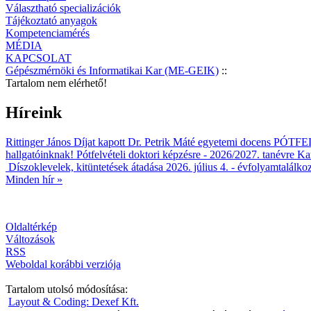
Választható specializációk
Tájékoztató anyagok
Kompetenciamérés
MÉDIA
KAPCSOLAT
Gépészmérnöki és Informatikai Kar (ME-GEIK)
::
Tartalom nem elérhető!
Híreink
Rittinger János Díjat kapott Dr. Petrik Máté egyetemi docens
PÓTFELV
hallgatóinknak!
Pótfelvételi doktori képzésre - 2026/2027. tanévre
Kar
Díszoklevelek, kitüntetések átadása 2026. július 4. - évfolyamtalálko
Minden hír »
Oldaltérkép
Változások
RSS
Weboldal korábbi verziója
Tartalom utolsó módosítása:
Layout & Coding: Dexef Kft.