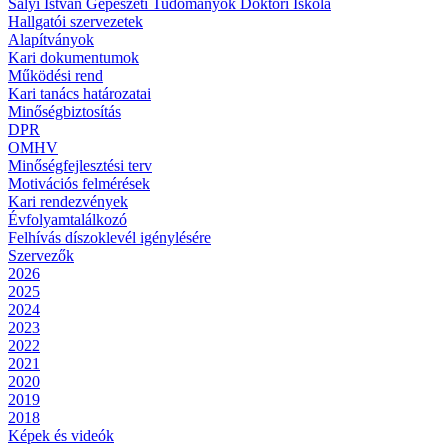
Sályi István Gépészeti Tudományok Doktori Iskola
Hallgatói szervezetek
Alapítványok
Kari dokumentumok
Működési rend
Kari tanács határozatai
Minőségbiztosítás
DPR
OMHV
Minőségfejlesztési terv
Motivációs felmérések
Kari rendezvények
Évfolyamtalálkozó
Felhívás díszoklevél igénylésére
Szervezők
2026
2025
2024
2023
2022
2021
2020
2019
2018
Képek és videók