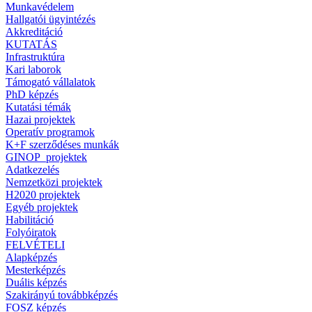
Munkavédelem
Hallgatói ügyintézés
Akkreditáció
KUTATÁS
Infrastruktúra
Kari laborok
Támogató vállalatok
PhD képzés
Kutatási témák
Hazai projektek
Operatív programok
K+F szerződéses munkák
GINOP_projektek
Adatkezelés
Nemzetközi projektek
H2020 projektek
Egyéb projektek
Habilitáció
Folyóiratok
FELVÉTELI
Alapképzés
Mesterképzés
Duális képzés
Szakirányú továbbképzés
FOSZ képzés