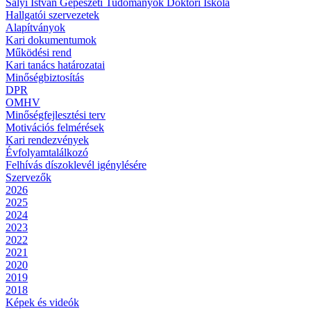
Sályi István Gépészeti Tudományok Doktori Iskola
Hallgatói szervezetek
Alapítványok
Kari dokumentumok
Működési rend
Kari tanács határozatai
Minőségbiztosítás
DPR
OMHV
Minőségfejlesztési terv
Motivációs felmérések
Kari rendezvények
Évfolyamtalálkozó
Felhívás díszoklevél igénylésére
Szervezők
2026
2025
2024
2023
2022
2021
2020
2019
2018
Képek és videók