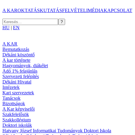
A KAR
OKTATÁS
KUTATÁS
FELVÉTELI
MÉDIA
KAPCSOLAT
HU
|
EN
A KAR
Bemutatkozás
Dékáni köszöntő
A kar története
Hagyományok, diákélet
Adó 1% felajánlás
Szervezeti felépítés
Dékáni Hivatal
Intézetek
Kari szervezetek
Tanácsok
Bizottságok
A Kar képviselői
Szakfelelősök
Szakkollégium
Doktori iskolák
Hatvany József Informatikai Tudományok Doktori Iskola