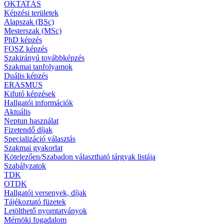
OKTATÁS
Képzési területek
Alapszak (BSc)
Mesterszak (MSc)
PhD képzés
FOSZ képzés
Szakirányú továbbképzés
Szakmai tanfolyamok
Duális képzés
ERASMUS
Kifutó képzések
Hallgatói információk
Aktuális
Neptun használat
Fizetendő díjak
Specializáció választás
Szakmai gyakorlat
Kötelezően/Szabadon választható tárgyak listája
Szabályzatok
TDK
OTDK
Hallgatói versenyek, díjak
Tájékoztató füzetek
Letölthető nyomtatványok
Mérnöki fogadalom