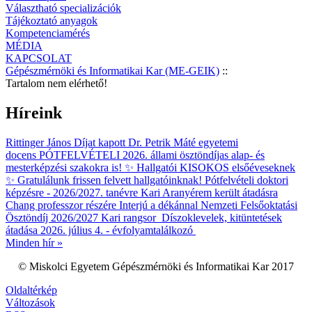
Választható specializációk
Tájékoztató anyagok
Kompetenciamérés
MÉDIA
KAPCSOLAT
Gépészmérnöki és Informatikai Kar (ME-GEIK)
::
Tartalom nem elérhető!
Híreink
Rittinger János Díjat kapott Dr. Petrik Máté egyetemi
docens
PÓTFELVÉTELI 2026. állami ösztöndíjas alap- és
mesterképzési szakokra is!
✨ Hallgatói KISOKOS elsőéveseknek
✨
Gratulálunk frissen felvett hallgatóinknak!
Pótfelvételi doktori
képzésre - 2026/2027. tanévre
Kari Aranyérem került átadásra
Chang professzor részére
Interjú a dékánnal
Nemzeti Felsőoktatási
Ösztöndíj 2026/2027 Kari rangsor
Díszoklevelek, kitüntetések
átadása 2026. július 4. - évfolyamtalálkozó
Minden hír »
© Miskolci Egyetem Gépészmérnöki és Informatikai Kar 2017
Oldaltérkép
Változások