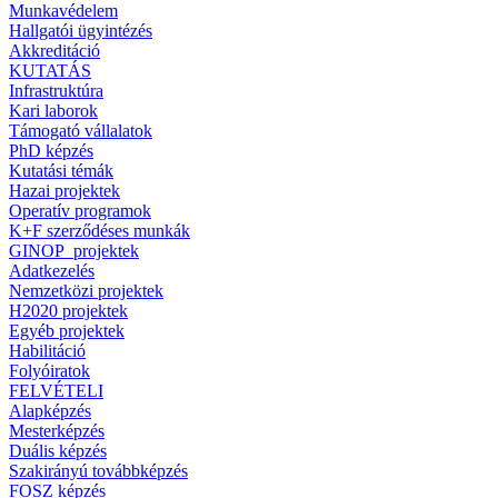
Munkavédelem
Hallgatói ügyintézés
Akkreditáció
KUTATÁS
Infrastruktúra
Kari laborok
Támogató vállalatok
PhD képzés
Kutatási témák
Hazai projektek
Operatív programok
K+F szerződéses munkák
GINOP_projektek
Adatkezelés
Nemzetközi projektek
H2020 projektek
Egyéb projektek
Habilitáció
Folyóiratok
FELVÉTELI
Alapképzés
Mesterképzés
Duális képzés
Szakirányú továbbképzés
FOSZ képzés