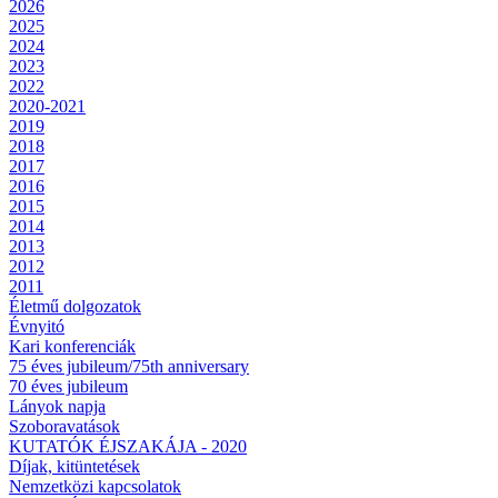
2026
2025
2024
2023
2022
2020-2021
2019
2018
2017
2016
2015
2014
2013
2012
2011
Életmű dolgozatok
Évnyitó
Kari konferenciák
75 éves jubileum/75th anniversary
70 éves jubileum
Lányok napja
Szoboravatások
KUTATÓK ÉJSZAKÁJA - 2020
Díjak, kitüntetések
Nemzetközi kapcsolatok