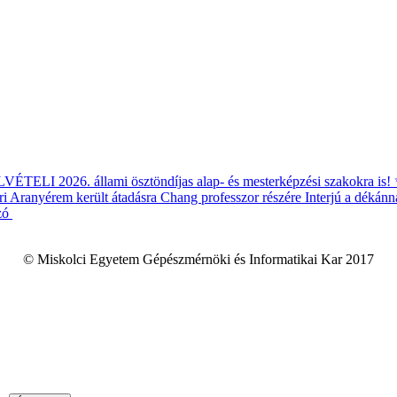
ÉTELI 2026. állami ösztöndíjas alap- és mesterképzési szakokra is!
i Aranyérem került átadásra Chang professzor részére
Interjú a dékánn
zó
© Miskolci Egyetem Gépészmérnöki és Informatikai Kar 2017