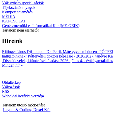
Választható specializációk
Tájékoztató anyagok
Kompetenciamérés
MÉDIA
KAPCSOLAT
Gépészmérnöki és Informatikai Kar (ME-GEIK)
::
Tartalom nem elérhető!
Híreink
Rittinger János Díjat kapott Dr. Petrik Máté egyetemi docens
PÓTFELV
hallgatóinknak!
Pótfelvételi doktori képzésre - 2026/2027. tanévre
Kar
Díszoklevelek, kitüntetések átadása 2026. július 4. - évfolyamtalálko
Minden hír »
Oldaltérkép
Változások
RSS
Weboldal korábbi verziója
Tartalom utolsó módosítása:
Layout & Coding: Dexef Kft.