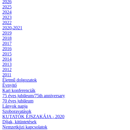
2026
2025
2024
2023
2022
2020-2021
2019
2018
2017
2016
2015
2014
2013
2012
2011
Életmű dolgozatok
Évnyitó
Kari konferenciák
75 éves jubileum/75th anniversary
70 éves jubileum
Lányok napja
Szoboravatások
KUTATÓK ÉJSZAKÁJA - 2020
Díjak, kitüntetések
Nemzetközi kapcsolatok