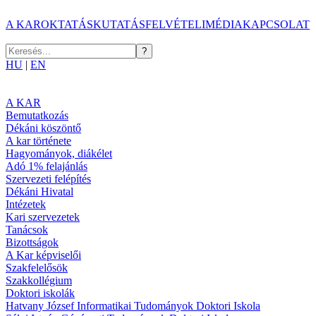
A KAR
OKTATÁS
KUTATÁS
FELVÉTELI
MÉDIA
KAPCSOLAT
HU
|
EN
A KAR
Bemutatkozás
Dékáni köszöntő
A kar története
Hagyományok, diákélet
Adó 1% felajánlás
Szervezeti felépítés
Dékáni Hivatal
Intézetek
Kari szervezetek
Tanácsok
Bizottságok
A Kar képviselői
Szakfelelősök
Szakkollégium
Doktori iskolák
Hatvany József Informatikai Tudományok Doktori Iskola