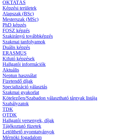
OKTATÁS
Képzési területek
Alapszak (BSc)
Mesterszak (MSc)
PhD képzés
FOSZ képzés
Szakirányú továbbképzés
Szakmai tanfolyamok
Duális képzés
ERASMUS
Kifutó képzések
Hallgatói információk
Aktuális
Neptun használat
Fizetendő díjak
Specializáció választás
Szakmai gyakorlat
Kötelezően/Szabadon választható tárgyak listája
Szabályzatok
TDK
OTDK
Hallgatói versenyek, díjak
Tájékoztató füzetek
Letölthető nyomtatványok
Mérnöki fogadalom