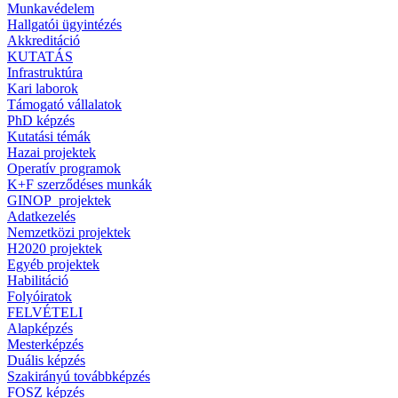
Munkavédelem
Hallgatói ügyintézés
Akkreditáció
KUTATÁS
Infrastruktúra
Kari laborok
Támogató vállalatok
PhD képzés
Kutatási témák
Hazai projektek
Operatív programok
K+F szerződéses munkák
GINOP_projektek
Adatkezelés
Nemzetközi projektek
H2020 projektek
Egyéb projektek
Habilitáció
Folyóiratok
FELVÉTELI
Alapképzés
Mesterképzés
Duális képzés
Szakirányú továbbképzés
FOSZ képzés