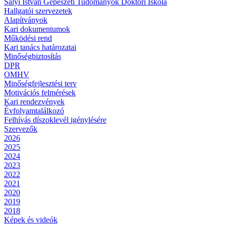
Sályi István Gépészeti Tudományok Doktori Iskola
Hallgatói szervezetek
Alapítványok
Kari dokumentumok
Működési rend
Kari tanács határozatai
Minőségbiztosítás
DPR
OMHV
Minőségfejlesztési terv
Motivációs felmérések
Kari rendezvények
Évfolyamtalálkozó
Felhívás díszoklevél igénylésére
Szervezők
2026
2025
2024
2023
2022
2021
2020
2019
2018
Képek és videók