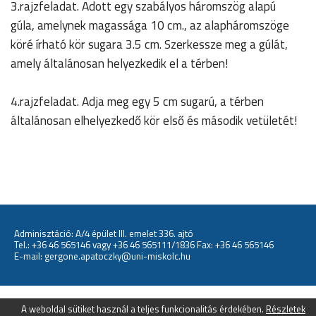
3.rajzfeladat. Adott egy szabályos háromszög alapú
gúla, amelynek magassága 10 cm., az alapháromszöge
köré írható kör sugara 3.5 cm. Szerkessze meg a gúlát,
amely általánosan helyezkedik el a térben!
4.rajzfeladat. Adja meg egy 5 cm sugarú, a térben
általánosan elhelyezkedő kör első és második vetületét!
Adminisztáció: A/4 épület III. emelet 336. ajtó
Tel.:
+36 46 565146
vagy
+36 46 565111/1836
Fax: +36 46 565146
E-mail:
gergone.apatoczky@uni-miskolc.hu
A weboldal sütiket használ a teljes funkcionalitás érdekében.
Részletek