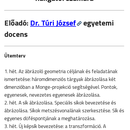
Előadó:
Dr. Túri József
egyetemi
docens
Ütemterv
1. hét. Az ábrázoló geometria céljának és feladatának
ismertetése: háromdimenziós tárgyak ábrázolása két
dimenzióban a Monge-projekció segítségével. Pontok,
egyenesek, nevezetes egyenesek ábrázolása.
2. hét. A sík ábrázolása. Speciális síkok bevezetése és
ábrázolása. Síkok metszésvonalának szerkesztése. Sík és
egyenes döféspontjának a meghatározása.
3. hét. Új képsík bevezetése: a transzformáció. A