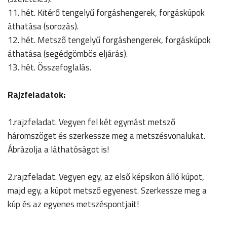
11. hét. Kitérő tengelyű forgáshengerek, forgáskúpok
áthatása (sorozás).
12. hét. Metsző tengelyű forgáshengerek, forgáskúpok
áthatása (segédgömbös eljárás).
13. hét. Összefoglalás.
Rajzfeladatok:
1.rajzfeladat. Vegyen fel két egymást metsző
háromszöget és szerkessze meg a metszésvonalukat.
Ábrázolja a láthatóságot is!
2.rajzfeladat. Vegyen egy, az első képsíkon álló kúpot,
majd egy, a kúpot metsző egyenest. Szerkessze meg a
kúp és az egyenes metszéspontjait!