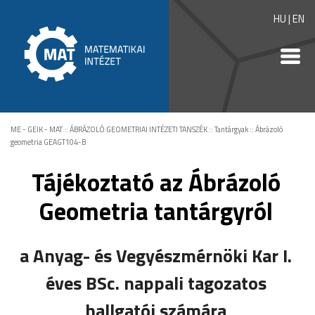
HU
|
EN
ME - GEIK - MAT
::
ÁBRÁZOLÓ GEOMETRIAI INTÉZETI TANSZÉK
::
Tantárgyak
::
Ábrázoló
geometria GEAGT104-B
Tájékoztató az Ábrázoló
Geometria tantárgyról
a Anyag- és Vegyészmérnöki Kar I.
éves BSc. nappali tagozatos
hallgatói számára