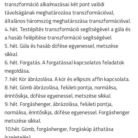
transzformáció alkalmazásai: két pont valódi
távolságának meghatározása transzformációval,
általános háromszög meghatározása transzformációval.
4. hét. Testépítés transzformáció segítségével: a gúla és
a hasáb felépítése transzformáció segítségével.
5. hét. Gúla és hasáb döfése egyenessel, metszése
síkkal.
6. hét. Forgatás. A forgatással kapcsolatos feladatok
megoldása.
7. hét Kör ábrázolása. A kör és ellipszis affin kapcsolata.
8. hét. Gömb ábrázolása, felületi pontja, normálisa,
érintősíkja, döfése egyenessel, metszése síkkal.
9. hét. Forgáshenger, ábrázolása, felületi pontja,
normálisa, érintősíkja, döfése egyenessel. Forgáshenger
metszése síkkal.
10.hét. Gömb, forgáshenger, forgáskúp áthatása
(szeletelés).