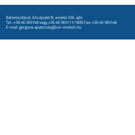
Adminisztáció: A/4 épület III. emelet 336. ajtó
Tel.:
+36 46 565146
vagy
+36 46 565111/1836
Fax: +36 46 565146
E-mail:
gergone.apatoczky@uni-miskolc.hu