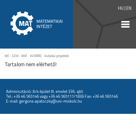
HU
|
EN
ME - GEIK - MAT
::
KUTATÁS
::
Kutatási projektek
Tartalom nem elérhető!
Adminisztáció: A/4 épület III. emelet 336. ajtó
Tel.:
+36 46 565146
vagy
+36 46 565111/1836
Fax: +36 46 565146
E-mail:
gergone.apatoczky@uni-miskolc.hu