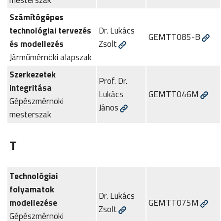
Számítógépes
technológiai tervezés
Dr. Lukács
GEMTT085-B
és modellezés
Zsolt
Járműmérnöki alapszak
Szerkezetek
Prof. Dr.
integritása
Lukács
GEMTT046M
Gépészmérnöki
János
mesterszak
T
Technológiai
folyamatok
Dr. Lukács
modellezése
GEMTT075M
Zsolt
Gépészmérnöki