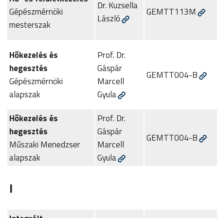
Dr. Kuzsella
Gépészmérnöki
GEMTT113M
László
mesterszak
Hőkezelés és
Prof. Dr.
hegesztés
Gáspár
GEMTT004-B
Gépészmérnöki
Marcell
alapszak
Gyula
Hőkezelés és
Prof. Dr.
hegesztés
Gáspár
GEMTT004-B
Műszaki Menedzser
Marcell
alapszak
Gyula
I