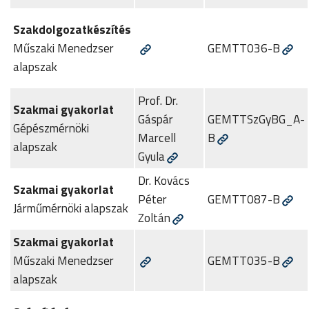
Szakdolgozatkészítés
Műszaki Menedzser
GEMTT036-B
alapszak
Prof. Dr.
Szakmai gyakorlat
Gáspár
GEMTTSzGyBG_A-
Gépészmérnöki
Marcell
B
alapszak
Gyula
Dr. Kovács
Szakmai gyakorlat
Péter
GEMTT087-B
Járműmérnöki alapszak
Zoltán
Szakmai gyakorlat
Műszaki Menedzser
GEMTT035-B
alapszak