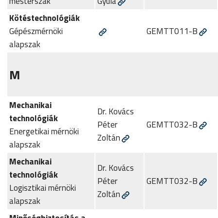
mesterszak
Gyula
Kötéstechnológiák
Gépészmérnöki
GEMTT011-B
alapszak
M
Mechanikai
Dr. Kovács
technológiák
Péter
GEMTT032-B
Energetikai mérnöki
Zoltán
alapszak
Mechanikai
Dr. Kovács
technológiák
Péter
GEMTT032-B
Logisztikai mérnöki
Zoltán
alapszak
Minőségbiztosítás a