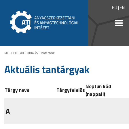
HU
|
EN
ME - GEIK - ATI
::
OKTATÁS
::
Tantárgyak
Aktuális tantárgyak
Neptun kód
Tárgy neve
Tárgyfelelős
(nappali)
A