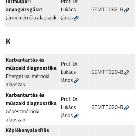
Járműipari
Prof. Dr.
anyagvizsgálat
Lukács
GEMTT082-B
Járműmérnöki alapszak
János
K
Karbantartás és
Prof. Dr.
műszaki diagnosztika
Lukács
GEMTT020-B
Energetikai mérnöki
János
alapszak
Karbantartás és
Prof. Dr.
műszaki diagnosztika
Lukács
GEMTT020-B
Gépészmérnöki
János
alapszak
Képlékenyalakítás