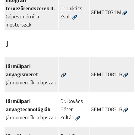
Integrált
tervezőrendszerek II.
Dr. Lukács
GEMTT071M
Gépészmérnöki
Zsolt
mesterszak
J
Járműipari
anyagismeret
GEMTT081-B
Járműmérnöki alapszak
Járműipari
Dr. Kovács
anyagtechnológiák
Péter
GEMTT083-B
Járműmérnöki alapszak
Zoltán