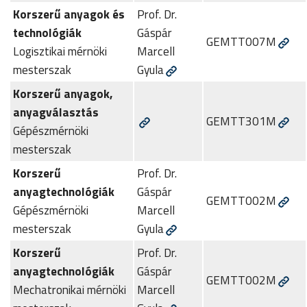
Korszerű anyagok és
Prof. Dr.
technológiák
Gáspár
GEMTT007M
Logisztikai mérnöki
Marcell
mesterszak
Gyula
Korszerű anyagok,
anyagválasztás
GEMTT301M
Gépészmérnöki
mesterszak
Korszerű
Prof. Dr.
anyagtechnológiák
Gáspár
GEMTT002M
Gépészmérnöki
Marcell
mesterszak
Gyula
Korszerű
Prof. Dr.
anyagtechnológiák
Gáspár
GEMTT002M
Mechatronikai mérnöki
Marcell