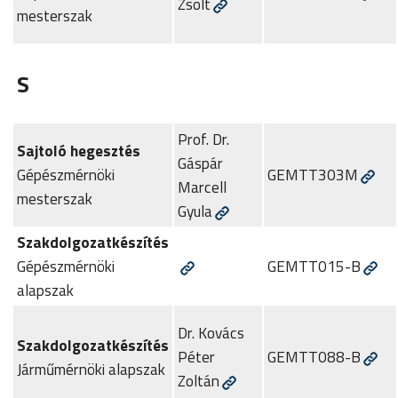
Zsolt
mesterszak
S
Prof. Dr.
Sajtoló hegesztés
Gáspár
Gépészmérnöki
GEMTT303M
Marcell
mesterszak
Gyula
Szakdolgozatkészítés
Gépészmérnöki
GEMTT015-B
alapszak
Dr. Kovács
Szakdolgozatkészítés
Péter
GEMTT088-B
Járműmérnöki alapszak
Zoltán