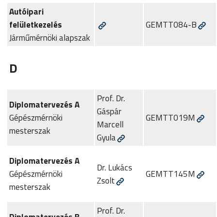
Autóipari
felületkezelés
GEMTT084-B
Járműmérnöki alapszak
D
Prof. Dr.
Diplomatervezés A
Gáspár
Gépészmérnöki
GEMTT019M
Marcell
mesterszak
Gyula
Diplomatervezés A
Dr. Lukács
Gépészmérnöki
GEMTT145M
Zsolt
mesterszak
Prof. Dr.
Diplomatervezés B