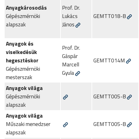
Anyagkárosodás
Prof. Dr.
Gépészmérnöki
Lukács
GEMTT018-B
alapszak
János
Anyagok és
Prof. Dr.
viselkedésük
Gáspár
hegesztéskor
GEMTT014M
Marcell
Gépészmérnöki
Gyula
mesterszak
Anyagok világa
Gépészmérnöki
GEMTT005-B
alapszak
Anyagok világa
Műszaki menedzser
GEMTT005-B
alapszak