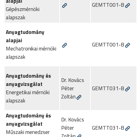
alapjai
GEMTT001-B
Gépészmérnöki
alapszak
Anyagtudomány
alapjai
GEMTT001-B
Mechatronikai mérnöki
alapszak
Anyagtudomány és
Dr. Kovács
anyagvizsgálat
Péter
GEMTT031-B
Energetikai mérnöki
Zoltán
alapszak
Anyagtudomány és
Dr. Kovács
anyagvizsgálat
Péter
GEMTT031-B
Műszaki menedzser
Zoltán