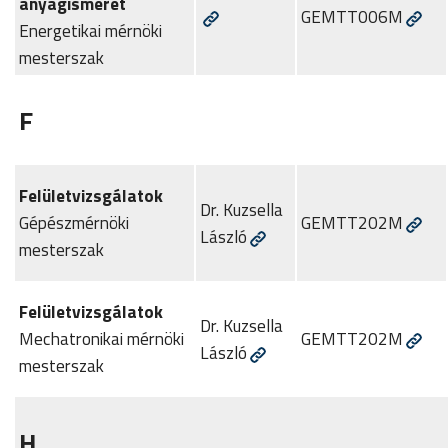
anyagismeret
GEMTT006M
Energetikai mérnöki
mesterszak
F
Felületvizsgálatok
Dr. Kuzsella
Gépészmérnöki
GEMTT202M
László
mesterszak
Felületvizsgálatok
Dr. Kuzsella
Mechatronikai mérnöki
GEMTT202M
László
mesterszak
H