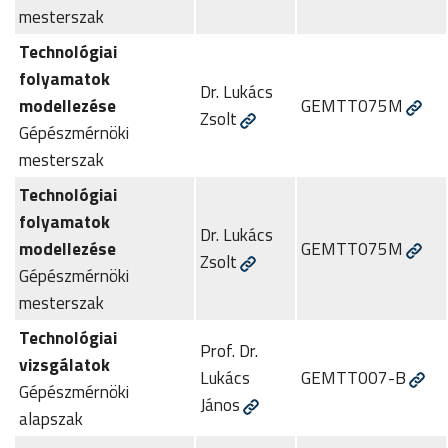
mesterszak
Technológiai
folyamatok
Dr. Lukács
modellezése
GEMTT075M
Zsolt
Gépészmérnöki
mesterszak
Technológiai
folyamatok
Dr. Lukács
modellezése
GEMTT075M
Zsolt
Gépészmérnöki
mesterszak
Technológiai
Prof. Dr.
vizsgálatok
Lukács
GEMTT007-B
Gépészmérnöki
János
alapszak