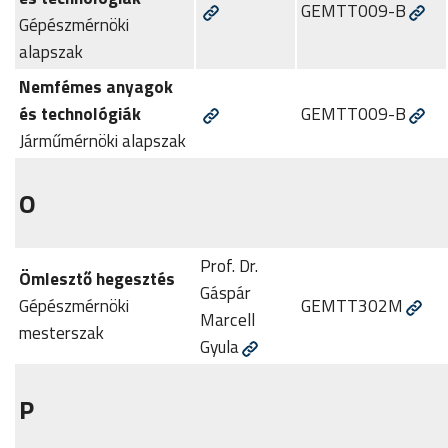
GEMTT009-B
Gépészmérnöki
alapszak
Nemfémes anyagok
és technológiák
GEMTT009-B
Járműmérnöki alapszak
O
Prof. Dr.
Ömlesztő hegesztés
Gáspár
Gépészmérnöki
GEMTT302M
Marcell
mesterszak
Gyula
P