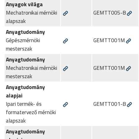
Anyagok világa
Mechatronikai mérnöki
GEMTT005-B
alapszak
Anyagtudomány
Gépészmérnöki
GEMTT001M
mesterszak
Anyagtudomány
Mechatronikai mérnöki
GEMTT001M
mesterszak
Anyagtudomány
alapjai
Ipari termék- és
GEMTT001-B
formatervező mérnöki
alapszak
Anyagtudomány