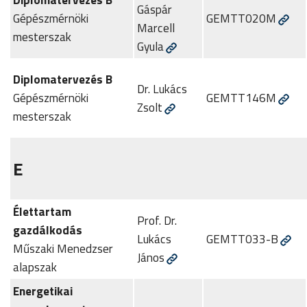
Gáspár
Gépészmérnöki
GEMTT020M
Marcell
mesterszak
Gyula
Diplomatervezés B
Dr. Lukács
Gépészmérnöki
GEMTT146M
Zsolt
mesterszak
E
Élettartam
Prof. Dr.
gazdálkodás
Lukács
GEMTT033-B
Műszaki Menedzser
János
alapszak
Energetikai