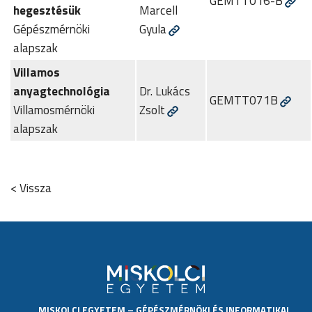
GEMTT016-B
hegesztésük
Marcell
Gépészmérnöki
Gyula
alapszak
Villamos
anyagtechnológia
Dr. Lukács
GEMTT071B
Villamosmérnöki
Zsolt
alapszak
< Vissza
MISKOLCI EGYETEM
–
GÉPÉSZMÉRNÖKI ÉS INFORMATIKAI