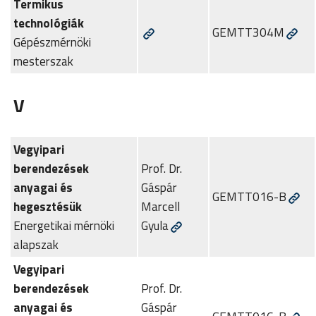
Termikus
technológiák
GEMTT304M
Gépészmérnöki
mesterszak
V
Vegyipari
berendezések
Prof. Dr.
anyagai és
Gáspár
GEMTT016-B
hegesztésük
Marcell
Energetikai mérnöki
Gyula
alapszak
Vegyipari
berendezések
Prof. Dr.
anyagai és
Gáspár