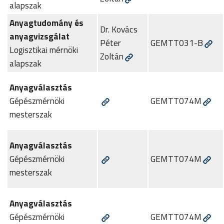
alapszak
Anyagtudomány és
Dr. Kovács
anyagvizsgálat
Péter
GEMTT031-B
Logisztikai mérnöki
Zoltán
alapszak
Anyagválasztás
Gépészmérnöki
GEMTT074M
mesterszak
Anyagválasztás
Gépészmérnöki
GEMTT074M
mesterszak
Anyagválasztás
Gépészmérnöki
GEMTT074M