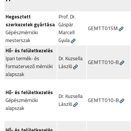
Hegesztett
Prof. Dr.
szerkezetek gyártása
Gáspár
GEMTT015M
Gépészmérnöki
Marcell
mesterszak
Gyula
Hő- és felületkezelés
Ipari termék- és
Dr. Kuzsella
GEMTT010-B
formatervező mérnöki
László
alapszak
Hő- és felületkezelés
Dr. Kuzsella
Gépészmérnöki
GEMTT010-B
László
alapszak
Hő- és felületkezelés