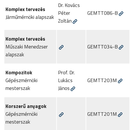
Dr. Kovács
Komplex tervezés
Péter
GEMTT086-B
Járműmérnöki alapszak
Zoltán
Komplex tervezés
Műszaki Menedzser
GEMTT034-B
alapszak
Kompozitok
Prof. Dr.
Gépészmérnöki
Lukács
GEMTT203M
mesterszak
János
Korszerű anyagok
Gépészmérnöki
GEMTT201M
mesterszak